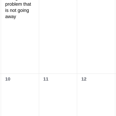
problem that
is not going
away
0
0
0
10
11
12
wydarzenia,
wydarzenia,
wydarzenia,