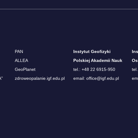
PAN
Instytut Geofizyki
In
ALLEA
Polskiej Akademii Nauk
Os
GeoPlanet
tel.: +48 22 6915-950
tel
A"
zdroweopalanie.igf.edu.pl
email: office@igf.edu.pl
ema