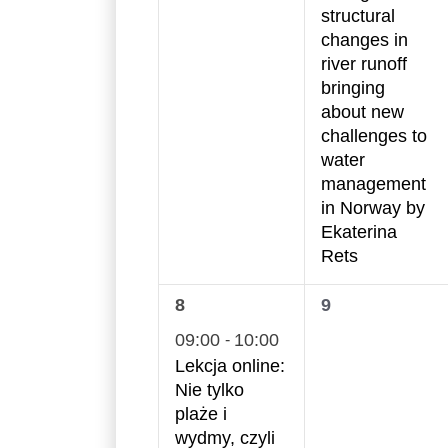
structural
changes in
river runoff
bringing
about new
challenges to
water
management
in Norway by
Ekaterina
Rets
1
0
8
9
wydarzenie,
wydarzenia,
09:00
10:00
-
Lekcja online:
Nie tylko
plaże i
wydmy, czyli