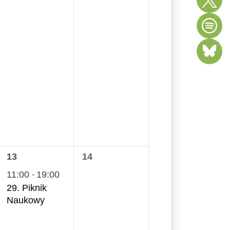
1
0
13
14
wydarzenie,
wydarzenia,
11:00
19:00
-
29. Piknik
Naukowy