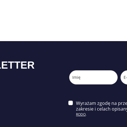
LETTER
Wyrażam zgodę na prz
zakresie i celach opisa
n
RODO
.