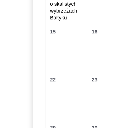
o skalistych
wybrzeżach
Bałtyku
0
0
15
16
wydarzenia,
wydarzenia,
0
0
22
23
wydarzenia,
wydarzenia,
0
0
29
30