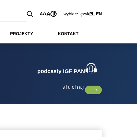
A
A
A
wybierz język
PL
EN
PROJEKTY
KONTAKT
podcasty IGF PAN
słuchaj