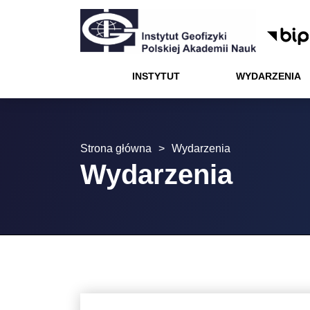
Menu
Wydarzenia
Projekty
Kontakt
Instytut
Kariera
Nauka
Oferta
Instytut
INSTYTUT
WYDARZENIA
Wydarzenia
Nauka
Strona główna
>
Wydarzenia
Oferta
Wydarzenia
Kariera
Projekty
Kontakt