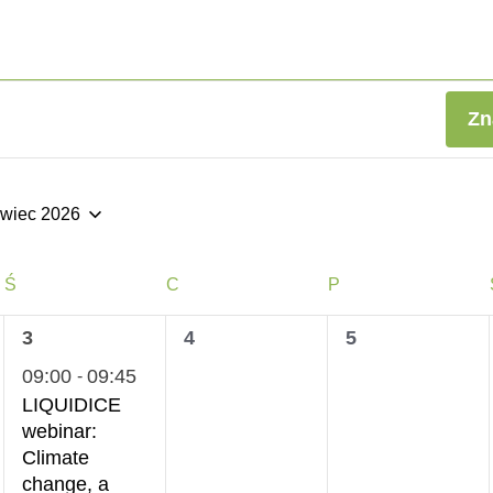
Zn
rwiec 2026
ierz
ę.
ŚRODA
CZWARTEK
PIĄTEK
Ś
C
P
1
0
0
3
4
5
wydarzenie,
wydarzenia,
wydarzenia,
09:00
09:45
-
LIQUIDICE
webinar:
Climate
change, a