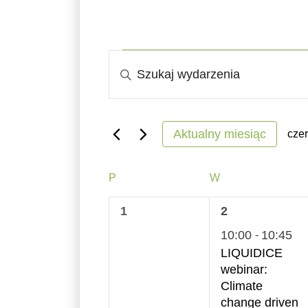
Wydarzenia
Wydarzenia
Wpisz
Nawigacja
słowo
kluczowe.
po
Szukaj
Aktualny miesiąc
cze
wyszukiwaniu
wg
Wyb
słowa
dat
Kalendarz
i
PONIEDZIAŁEK
WTOREK
P
W
kluczowego
Wydarzenia
widokach
0
1
1
2
Wydarzenia.
wydarzenia,
wydarzenie,
10:00
10:45
-
LIQUIDICE
webinar:
Climate
change driven