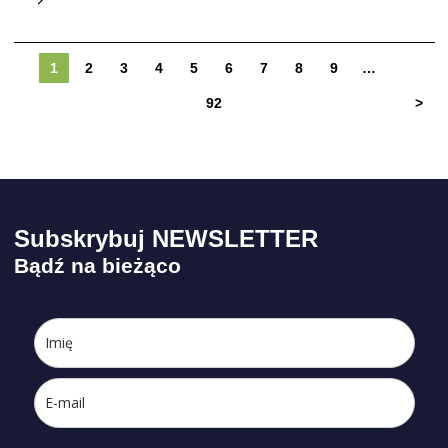
1
2
3
4
5
6
7
8
9
…
92
>
Subskrybuj NEWSLETTER
Bądź na bieżąco