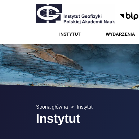
Menu
Menu dodatkowe
Wydarzenia
Projekty
Kontakt
Instytut
Kariera
Nauka
Oferta
Instytut
INSTYTUT
WYDARZENIA
Wydarzenia
Nauka
Oferta
Kariera
Projekty
Strona główna
>
Instytut
Instytut
Kontakt