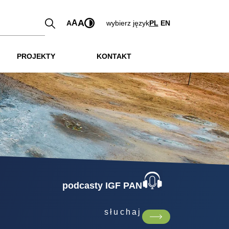
A
A
A
wybierz język
PL
EN
PROJEKTY
KONTAKT
podcasty IGF PAN
słuchaj