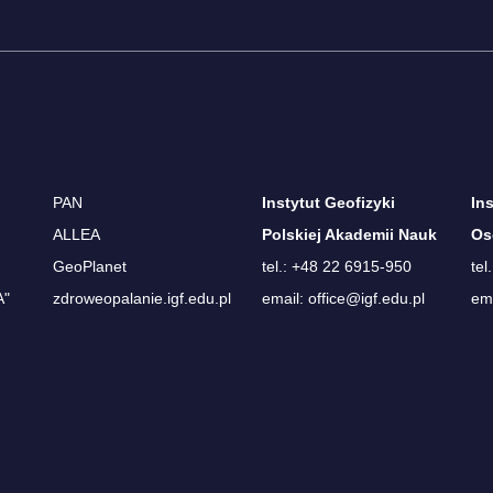
PAN
Instytut Geofizyki
In
ALLEA
Polskiej Akademii Nauk
Os
GeoPlanet
tel.: +48 22 6915-950
tel
A"
zdroweopalanie.igf.edu.pl
email: office@igf.edu.pl
ema