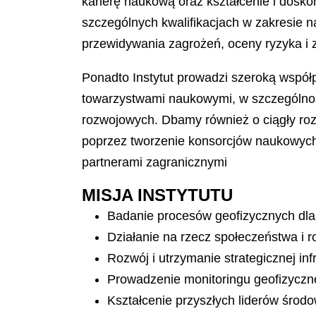
karierę naukową oraz kształcenie i dosk
szczególnych kwalifikacjach w zakresie n
przewidywania zagrożeń, oceny ryzyka i 
Ponadto Instytut prowadzi szeroką współp
towarzystwami naukowymi, w szczególnoś
rozwojowych. Dbamy również o ciągły ro
poprzez tworzenie konsorcjów naukowych
partnerami zagranicznymi
MISJA INSTYTUTU
Badanie procesów geofizycznych dla
Działanie na rzecz społeczeństwa i 
Rozwój i utrzymanie strategicznej in
Prowadzenie monitoringu geofizycz
Kształcenie przyszłych liderów śro