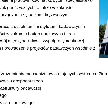
onalenie pracowników naukowych i specjalistów o
auk geofizycznych, a także w zakresie
zarządzania sytuacjami kryzysowymi.
racę z uczelniami, instytutami badawczymi i
ci w zakresie badań naukowych i prac
zwój międzynarodowej współpracy naukowej,
 i prowadzenie projektów badawczych wspólnie z
 zrozumienia mechanizmów sterujących systemem Ziemi
rozwoju gospodarczego
frastruktury badawczej
nego
dowiska naukowego