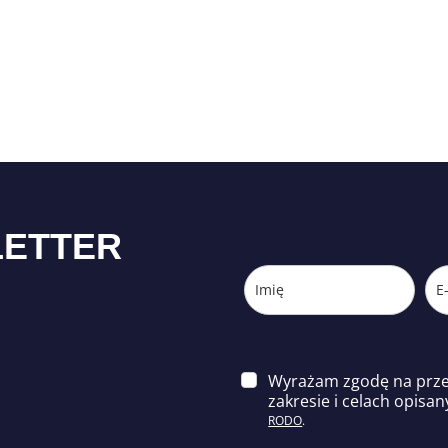
LETTER
Wyrażam zgodę na prz
zakresie i celach opisa
n
RODO
.