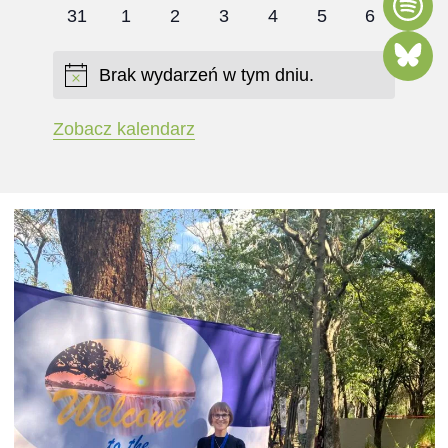
wydarzenia
wydarzenia
wydarzenia
wydarzenia
wydarzenia
wydarzenia
wydarzenia
0
0
0
0
0
0
0
31
1
2
3
4
5
6
wydarzenia
wydarzenia
wydarzenia
wydarzenia
wydarzenia
wydarzenia
wydarzenia
Brak wydarzeń w tym dniu.
Powiadomienie
Zobacz kalendarz