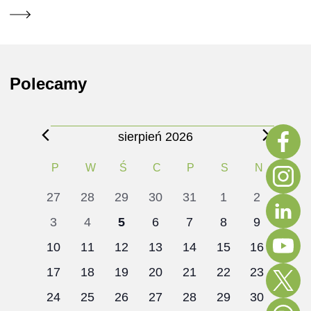
Polecamy
Wydarzenia
sierpień 2026
Kalendarz
PONIEDZIAŁEK
WTOREK
ŚRODA
CZWARTEK
PIĄTEK
SOBOTA
NIEDZIE
P
W
Ś
C
P
S
N
Wydarzenia
0
0
0
0
0
0
0
27
28
29
30
31
1
2
wydarzenia
wydarzenia
wydarzenia
wydarzenia
wydarzenia
wydarzenia
wydarzenia
0
0
0
0
0
0
0
3
4
5
6
7
8
9
wydarzenia
wydarzenia
wydarzenia
wydarzenia
wydarzenia
wydarzenia
wydarzenia
0
0
0
0
0
0
0
10
11
12
13
14
15
16
wydarzenia
wydarzenia
wydarzenia
wydarzenia
wydarzenia
wydarzenia
wydarzenia
0
0
0
0
0
0
0
17
18
19
20
21
22
23
wydarzenia
wydarzenia
wydarzenia
wydarzenia
wydarzenia
wydarzenia
wydarzenia
0
0
0
0
0
0
0
24
25
26
27
28
29
30