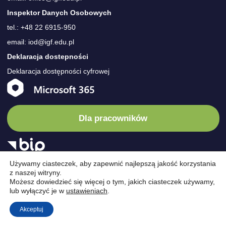
Inspektor Danych Osobowych
tel.: +48 22 6915-950
email: iod@igf.edu.pl
Deklaracja dostepności
Deklaracja dostępności cyfrowej
Dla pracowników
Używamy ciasteczek, aby zapewnić najlepszą jakość korzystania
z naszej witryny.
Możesz dowiedzieć się więcej o tym, jakich ciasteczek używamy,
lub wyłączyć je w
ustawieniach
.
Akceptuj
© Instytut
/
Instytut
/
Wydarzenia
/
Nauka
/
Oferta
/
Kariera
/