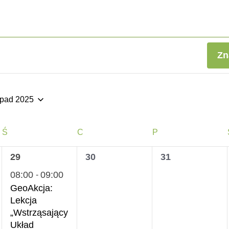
Zn
opad 2025
ierz
ę.
ŚRODA
CZWARTEK
PIĄTEK
Ś
C
P
1
0
0
29
30
31
wydarzenie,
wydarzenia,
wydarzenia,
08:00
09:00
-
GeoAkcja:
Lekcja
„Wstrząsający
Układ