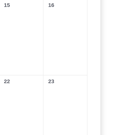
0
0
15
16
wydarzenia,
wydarzenia,
0
0
22
23
wydarzenia,
wydarzenia,