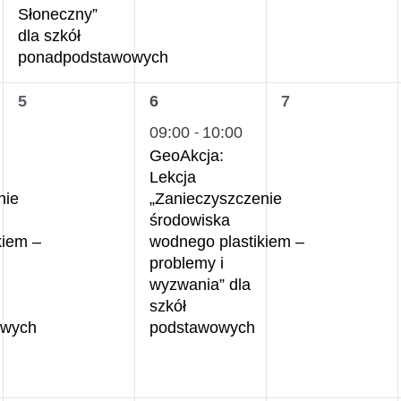
Słoneczny”
dla szkół
ponadpodstawowych
0
1
0
5
6
7
wydarzenia,
wydarzenie,
wydarzenia,
09:00
10:00
-
GeoAkcja:
Lekcja
nie
„Zanieczyszczenie
środowiska
kiem –
wodnego plastikiem –
problemy i
wyzwania” dla
szkół
owych
podstawowych