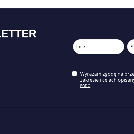
LETTER
Wyrażam zgodę na prz
zakresie i celach opisa
n
RODO
.