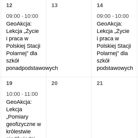
1
0
1
12
13
14
wydarzenie,
wydarzenia,
wydarzenie,
09:00
10:00
09:00
10:00
-
-
GeoAkcja:
GeoAkcja:
Lekcja „Życie
Lekcja „Życie
i praca w
i praca w
Polskiej Stacji
Polskiej Stacji
Polarnej” dla
Polarnej” dla
szkół
szkół
ponadpodstawowych
podstawowych
1
0
0
19
20
21
wydarzenie,
wydarzenia,
wydarzenia,
10:00
11:00
-
GeoAkcja:
Lekcja
„Pomiary
geofizyczne w
królestwie