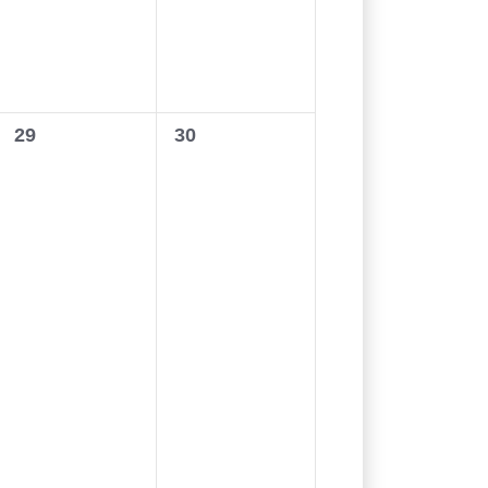
0
0
29
30
wydarzenia,
wydarzenia,