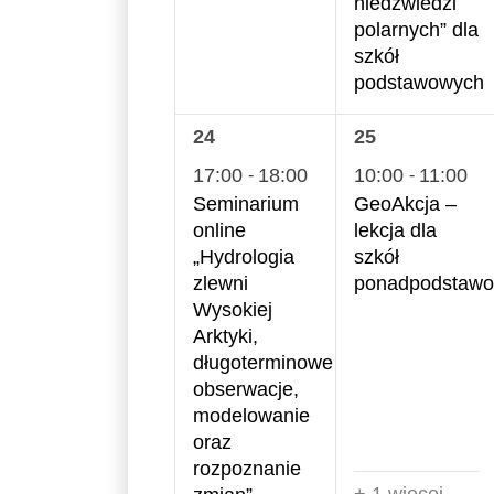
niedźwiedzi
polarnych” dla
szkół
podstawowych
1
2
24
25
wydarzenie,
wydarzenia,
17:00
18:00
10:00
11:00
-
-
Seminarium
GeoAkcja –
online
lekcja dla
„Hydrologia
szkół
zlewni
ponadpodstaw
Wysokiej
Arktyki,
długoterminowe
obserwacje,
modelowanie
oraz
rozpoznanie
+ 1 więcej