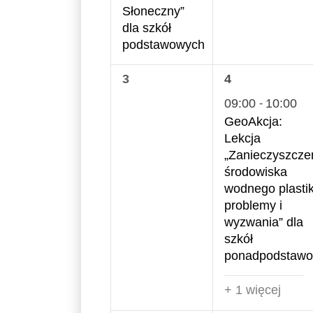
Słoneczny”
dla szkół
podstawowych
0
2
3
4
wydarzenia,
wydarzenia,
09:00
10:00
-
GeoAkcja:
Lekcja
„Zanieczyszcze
środowiska
wodnego plasti
problemy i
wyzwania” dla
szkół
ponadpodstaw
+ 1 więcej