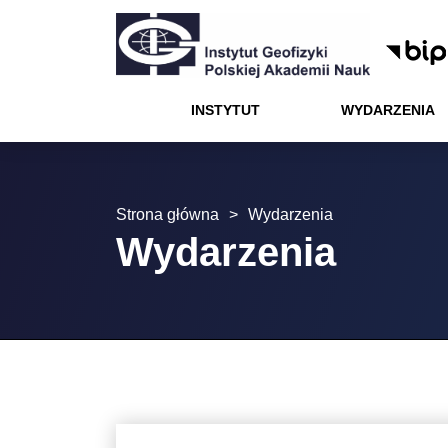
Menu
Wydarzenia
Projekty
Kontakt
Instytut
Kariera
Nauka
Oferta
Instytut
INSTYTUT
WYDARZENIA
Wydarzenia
Nauka
Strona główna
>
Wydarzenia
Oferta
Wydarzenia
Kariera
Projekty
Kontakt