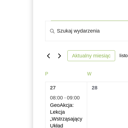
Wydarzenia
Wydarzenia
Wpisz
Nawigacja
słowo
kluczowe.
po
Szukaj
Aktualny miesiąc
list
wyszukiwaniu
wg
Wyb
słowa
dat
Kalendarz
i
PONIEDZIAŁEK
WTOREK
P
W
kluczowego
Wydarzenia
widokach
1
0
27
28
Wydarzenia.
wydarzenie,
wydarzenia,
08:00
09:00
-
GeoAkcja:
Lekcja
„Wstrząsający
Układ