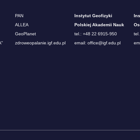
PAN
Instytut Geofizyki
In
ALLEA
Polskiej Akademii Nauk
Os
GeoPlanet
tel.: +48 22 6915-950
tel
A"
zdroweopalanie.igf.edu.pl
email: office@igf.edu.pl
ema