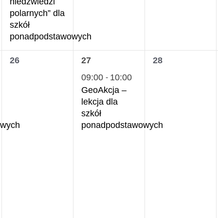
niedźwiedzi
polarnych” dla
szkół
ponadpodstawowych
0
1
0
26
27
28
wydarzenia,
wydarzenie,
wydarzenia,
09:00
10:00
-
GeoAkcja –
lekcja dla
szkół
owych
ponadpodstawowych