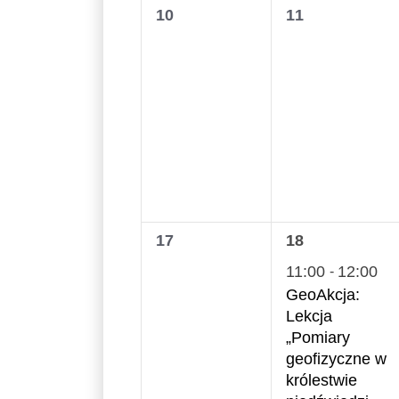
0
0
10
11
wydarzenia,
wydarzenia,
0
1
17
18
wydarzenia,
wydarzenie,
11:00
12:00
-
GeoAkcja:
Lekcja
„Pomiary
geofizyczne w
królestwie