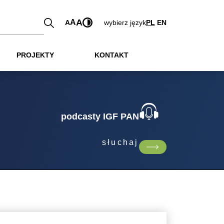
A
A
A
wybierz język
PL
EN
PROJEKTY
KONTAKT
podcasty IGF PAN
słuchaj