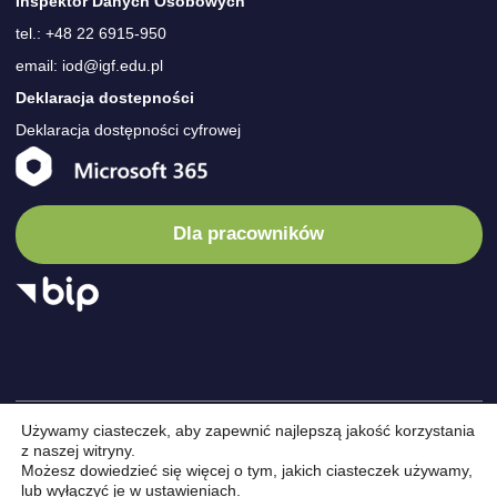
Inspektor Danych Osobowych
tel.: +48 22 6915-950
email: iod@igf.edu.pl
Deklaracja dostepności
Deklaracja dostępności cyfrowej
Dla pracowników
Używamy ciasteczek, aby zapewnić najlepszą jakość korzystania
© Instytut
/
Instytut
/
Wydarzenia
/
Nauka
/
Oferta
/
Kariera
/
z naszej witryny.
Możesz dowiedzieć się więcej o tym, jakich ciasteczek używamy,
Geofizyki
Projekty
/
Kontakt
lub wyłączyć je w
ustawieniach
.