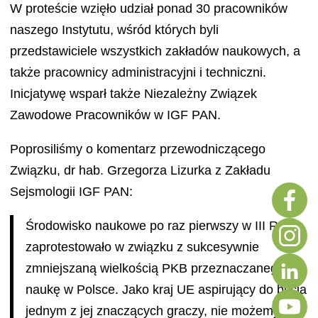
W proteście wzięło udział ponad 30 pracowników
naszego Instytutu, wśród których byli
przedstawiciele wszystkich zakładów naukowych, a
także pracownicy administracyjni i techniczni.
Inicjatywę wsparł także Niezależny Związek
Zawodowe Pracowników w IGF PAN.
Poprosiliśmy o komentarz przewodniczącego
Związku, dr hab. Grzegorza Lizurka z Zakładu
Sejsmologii IGF PAN:
Środowisko naukowe po raz pierwszy w III RP
zaprotestowało w związku z sukcesywnie
zmniejszaną wielkością PKB przeznaczanego na
naukę w Polsce. Jako kraj UE aspirujący do bycia
jednym z jej znaczących graczy, nie możemy