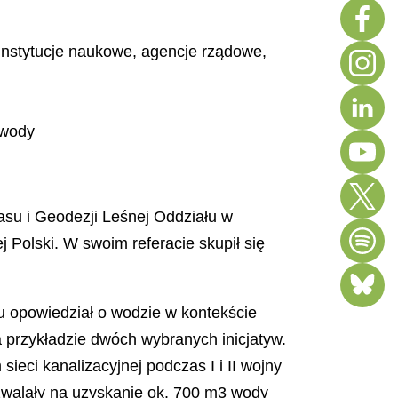
 instytucje naukowe, agencje rządowe,
 wody
asu i Geodezji Leśnej Oddziału w
 Polski. W swoim referacie skupił się
u opowiedział o wodzie w kontekście
 przykładzie dwóch wybranych inicjatyw.
eci kanalizacyjnej podczas I i II wojny
walały na uzyskanie ok. 700 m3 wody