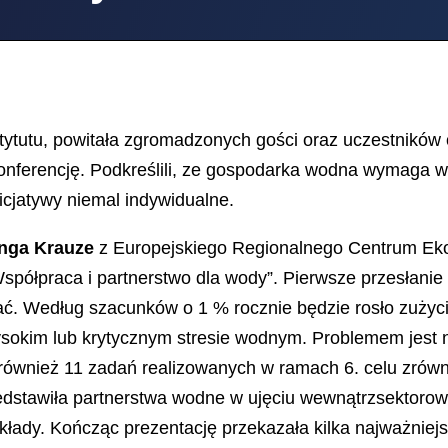
nstytutu, powitała zgromadzonych gości oraz uczestników 
 konferencję. Podkreślili, ze gospodarka wodna wymaga 
icjatywy niemal indywidualne.
inga Krauze
z Europejskiego Regionalnego Centrum Eko
półpraca i partnerstwo dla wody”. Pierwsze przesłanie 
ać. Według szacunków o 1 % rocznie będzie rosło zużyc
sokim lub krytycznym stresie wodnym. Problemem jest nie
 również 11 zadań realizowanych w ramach 6. celu zró
rzedstawiła partnerstwa wodne w ujęciu wewnątrzsektor
łady. Kończąc prezentację przekazała kilka najważniejs