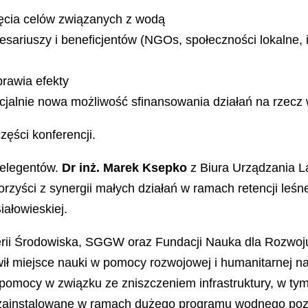
ięcia celów związanych z wodą
esariuszy i beneficjentów (NGOs, społeczności lokalne,
rawia efekty
cjalnie nowa możliwość sfinansowania działań na rzecz
części konferencji.
relegentów.
Dr inż. Marek Ksepko
z Biura Urządzania L
zyści z synergii małych działań w ramach retencji leśnej
ałowieskiej.
ierii Środowiska, SGGW oraz Fundacji Nauka dla Rozwoj
ł miejsce nauki w pomocy rozwojowej i humanitarnej na
mocy w związku ze zniszczeniem infrastruktury, w tym si
 zainstalowane w ramach dużego programu wodnego poz