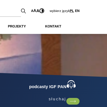
A
A
A
wybierz język
PL
EN
PROJEKTY
KONTAKT
podcasty IGF PAN
słuchaj