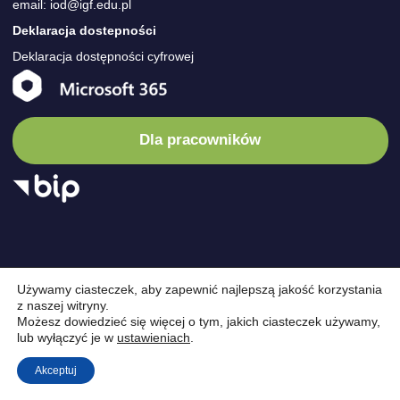
email: iod@igf.edu.pl
Deklaracja dostepności
Deklaracja dostępności cyfrowej
Dla pracowników
Używamy ciasteczek, aby zapewnić najlepszą jakość korzystania
z naszej witryny.
© Instytut
/
Instytut
/
Wydarzenia
/
Nauka
/
Oferta
/
Kariera
/
Możesz dowiedzieć się więcej o tym, jakich ciasteczek używamy,
lub wyłączyć je w
ustawieniach
.
Geofizyki
Projekty
/
Kontakt
design by
VENTI
Akceptuj