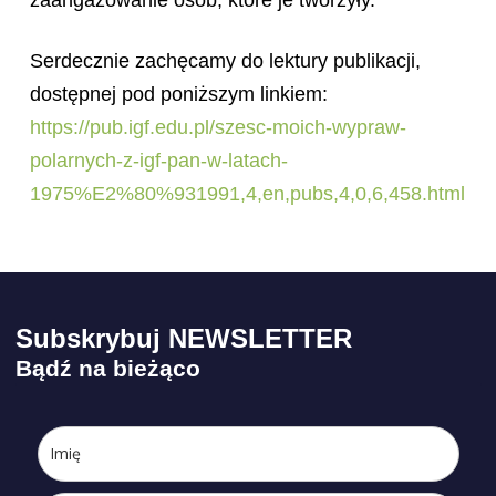
Serdecznie zachęcamy do lektury publikacji,
dostępnej pod poniższym linkiem:
https://pub.igf.edu.pl/szesc-moich-wypraw-
polarnych-z-igf-pan-w-latach-
1975%E2%80%931991,4,en,pubs,4,0,6,458.html
Subskrybuj NEWSLETTER
Bądź na bieżąco