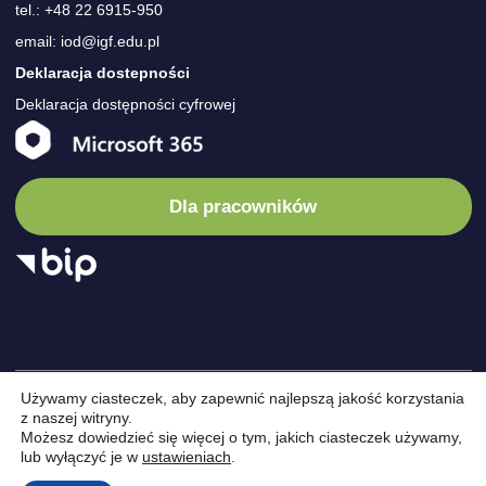
tel.: +48 22 6915-950
email: iod@igf.edu.pl
Deklaracja dostepności
Deklaracja dostępności cyfrowej
Dla pracowników
Używamy ciasteczek, aby zapewnić najlepszą jakość korzystania
© Instytut
/
Instytut
/
Wydarzenia
/
Nauka
/
Oferta
/
Kariera
/
z naszej witryny.
Możesz dowiedzieć się więcej o tym, jakich ciasteczek używamy,
Geofizyki
Projekty
/
Kontakt
lub wyłączyć je w
ustawieniach
.
design by
VENTI