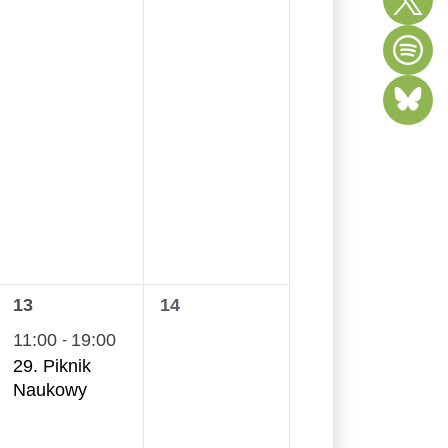
1
0
13
14
wydarzenie,
wydarzenia,
11:00
19:00
-
29. Piknik
Naukowy