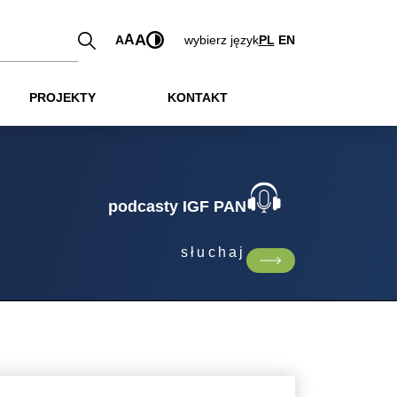
A
A
A
wybierz język
PL
EN
PROJEKTY
KONTAKT
podcasty IGF PAN
słuchaj