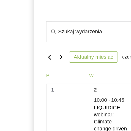
Wydarzenia
Wydarzenia
Wpisz
Nawigacja
słowo
kluczowe.
po
Szukaj
Aktualny miesiąc
cze
wyszukiwaniu
wg
Wyb
słowa
dat
Kalendarz
i
PONIEDZIAŁEK
WTOREK
P
W
kluczowego
Wydarzenia
widokach
0
1
1
2
Wydarzenia.
wydarzenia,
wydarzenie,
10:00
10:45
-
LIQUIDICE
webinar:
Climate
change driven