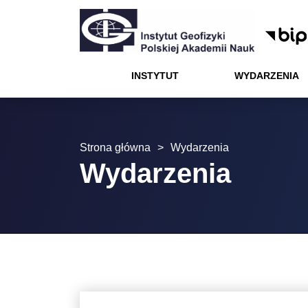
Menu
Wydarzenia
Projekty
Kontakt
Instytut
Kariera
Nauka
Oferta
Instytut
INSTYTUT
WYDARZENIA
Wydarzenia
Nauka
Strona główna
>
Wydarzenia
Oferta
Wydarzenia
Kariera
Projekty
Kontakt