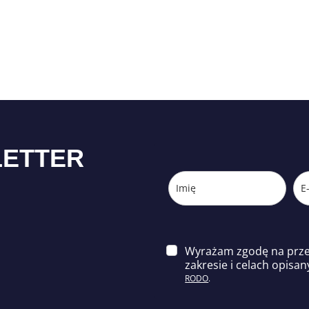
LETTER
Wyrażam zgodę na prz
zakresie i celach opisa
n
RODO
.