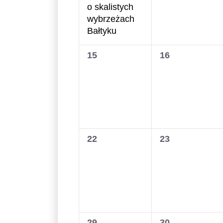
o skalistych
wybrzeżach
Bałtyku
0
0
15
16
wydarzenia,
wydarzenia,
0
0
22
23
wydarzenia,
wydarzenia,
0
0
29
30