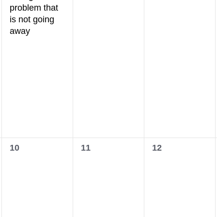
problem that
is not going
away
0
0
0
10
11
12
wydarzenia,
wydarzenia,
wydarzenia,