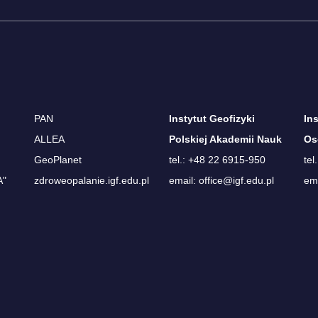
PAN
Instytut Geofizyki
In
ALLEA
Polskiej Akademii Nauk
Os
GeoPlanet
tel.: +48 22 6915-950
tel
A"
zdroweopalanie.igf.edu.pl
email: office@igf.edu.pl
ema