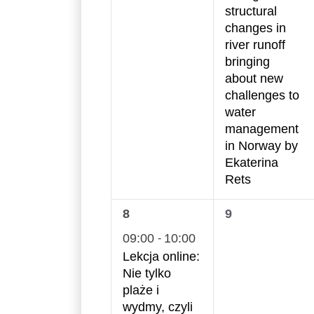
structural
changes in
river runoff
bringing
about new
challenges to
water
management
in Norway by
Ekaterina
Rets
1
0
8
9
wydarzenie,
wydarzenia,
09:00
10:00
-
Lekcja online:
Nie tylko
plaże i
wydmy, czyli