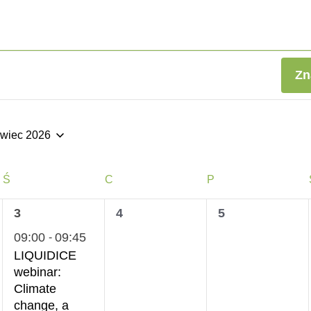
Zn
rwiec 2026
ierz
ę.
ŚRODA
CZWARTEK
PIĄTEK
Ś
C
P
1
0
0
3
4
5
wydarzenie,
wydarzenia,
wydarzenia,
09:00
09:45
-
LIQUIDICE
webinar:
Climate
change, a