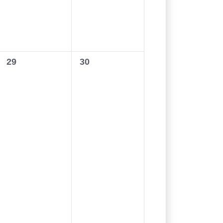
0
0
29
30
wydarzenia,
wydarzenia,