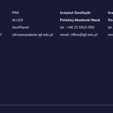
PAN
Instytut Geofizyki
In
ALLEA
Polskiej Akademii Nauk
Os
GeoPlanet
tel.: +48 22 6915-950
tel
A"
zdroweopalanie.igf.edu.pl
email: office@igf.edu.pl
ema