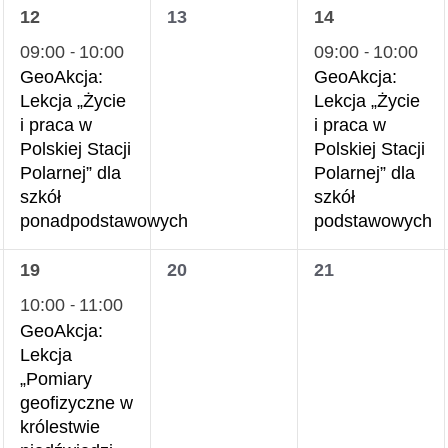
1
0
1
12
13
14
wydarzenie,
wydarzenia,
wydarzenie,
09:00
10:00
09:00
10:00
-
-
GeoAkcja:
GeoAkcja:
Lekcja „Życie
Lekcja „Życie
i praca w
i praca w
Polskiej Stacji
Polskiej Stacji
Polarnej” dla
Polarnej” dla
szkół
szkół
ponadpodstawowych
podstawowych
1
0
0
19
20
21
wydarzenie,
wydarzenia,
wydarzenia,
10:00
11:00
-
GeoAkcja:
Lekcja
„Pomiary
geofizyczne w
królestwie