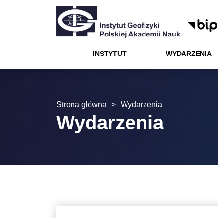
Menu
Wydarzenia
Projekty
Kontakt
Instytut
Kariera
Nauka
Oferta
Instytut
INSTYTUT
WYDARZENIA
Wydarzenia
Nauka
Strona główna
>
Wydarzenia
Oferta
Wydarzenia
Kariera
Projekty
Kontakt