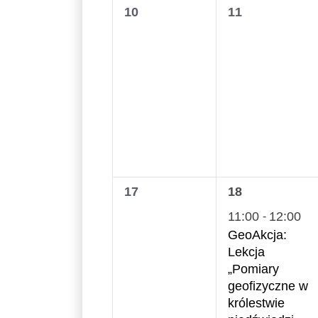
0
0
10
11
wydarzenia,
wydarzenia,
0
1
17
18
wydarzenia,
wydarzenie,
11:00
12:00
-
GeoAkcja:
Lekcja
„Pomiary
geofizyczne w
królestwie