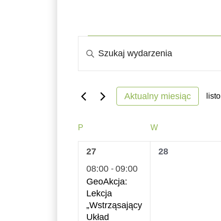
Wydarzenia
Wydarzenia
Wpisz
Nawigacja
słowo
kluczowe.
po
Szukaj
Aktualny miesiąc
list
wyszukiwaniu
wg
Wyb
słowa
dat
Kalendarz
i
PONIEDZIAŁEK
WTOREK
P
W
kluczowego
Wydarzenia
widokach
1
0
27
28
Wydarzenia.
wydarzenie,
wydarzenia,
08:00
09:00
-
GeoAkcja:
Lekcja
„Wstrząsający
Układ