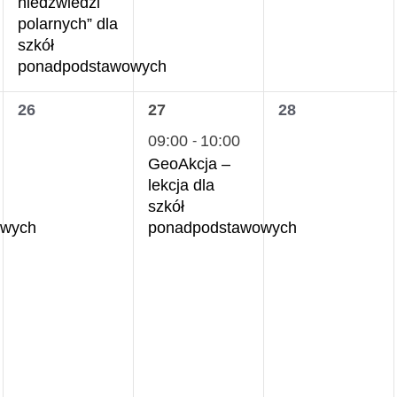
niedźwiedzi
polarnych” dla
szkół
ponadpodstawowych
0
1
0
26
27
28
wydarzenia,
wydarzenie,
wydarzenia,
09:00
10:00
-
GeoAkcja –
lekcja dla
szkół
owych
ponadpodstawowych