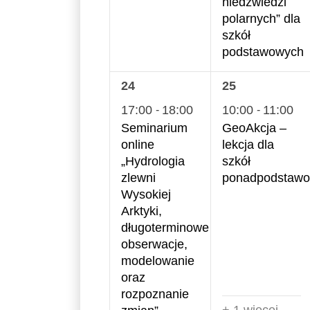
niedźwiedzi
polarnych” dla
szkół
podstawowych
1
2
24
25
wydarzenie,
wydarzenia,
17:00
18:00
10:00
11:00
-
-
Seminarium
GeoAkcja –
online
lekcja dla
„Hydrologia
szkół
zlewni
ponadpodstaw
Wysokiej
Arktyki,
długoterminowe
obserwacje,
modelowanie
oraz
rozpoznanie
+ 1 więcej