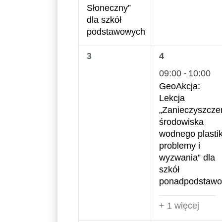
Słoneczny”
dla szkół
podstawowych
0
2
3
4
wydarzenia,
wydarzenia,
09:00
10:00
-
GeoAkcja:
Lekcja
„Zanieczyszcze
środowiska
wodnego plasti
problemy i
wyzwania” dla
szkół
ponadpodstaw
+ 1 więcej