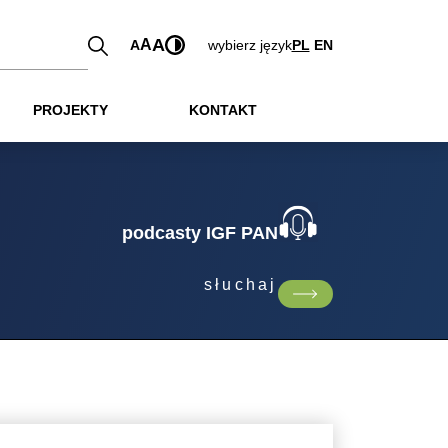
A
A
A
wybierz język
PL
EN
PROJEKTY
KONTAKT
podcasty IGF PAN
słuchaj