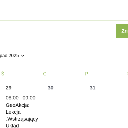
Zn
opad 2025
ierz
ę.
ŚRODA
CZWARTEK
PIĄTEK
Ś
C
P
1
0
0
29
30
31
wydarzenie,
wydarzenia,
wydarzenia,
08:00
09:00
-
GeoAkcja:
Lekcja
„Wstrząsający
Układ