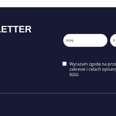
LETTER
Wyrażam zgodę na prz
zakresie i celach opisa
n
RODO
.