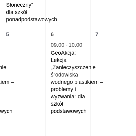
Słoneczny”
dla szkół
ponadpodstawowych
0
1
0
5
6
7
wydarzenia,
wydarzenie,
wydarzenia,
09:00
10:00
-
GeoAkcja:
Lekcja
nie
„Zanieczyszczenie
środowiska
kiem –
wodnego plastikiem –
problemy i
wyzwania” dla
szkół
owych
podstawowych