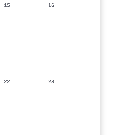
0
0
15
16
wydarzenia,
wydarzenia,
0
0
22
23
wydarzenia,
wydarzenia,