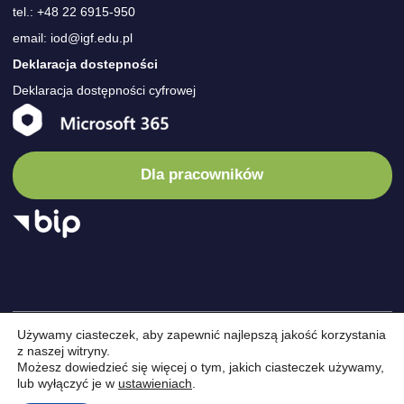
tel.: +48 22 6915-950
email: iod@igf.edu.pl
Deklaracja dostepności
Deklaracja dostępności cyfrowej
Dla pracowników
Używamy ciasteczek, aby zapewnić najlepszą jakość korzystania
© Instytut
/
Instytut
/
Wydarzenia
/
Nauka
/
Oferta
/
Kariera
/
z naszej witryny.
Możesz dowiedzieć się więcej o tym, jakich ciasteczek używamy,
Geofizyki
Projekty
/
Kontakt
lub wyłączyć je w
ustawieniach
.